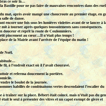
 bras ce soir là…
 la Bastille pour ne pas faire de mauvaises rencontres dans des ruel
s du mat, après avoir mangé une choucroute au premier étage, en g
a salle de danse.
 encore une fois sous les lumières violettes avant de se lancer à 
 se mit à tourner après quelques toussotements sans conséquences.
en douceur et reprit la route de Coulommiers.
n petit pincement au cœur…Il n’était plus temps !
a place de la Mairie avant l’arrivée de l’équipe du matin !
de Noël.
’habitude…
 fil, à l’endroit exact où il l’avait chouravé.
ottoir et referma doucement la portière.
omicile.
rendre le boulot de la journée.
 hommes habillés de combinaisons vertes descendaient l’escalier du
à traîner sur la place. Bébert était coincé, mais n’était pas du genr
était le seul à présenter des vitres et un capot exempt de givre et