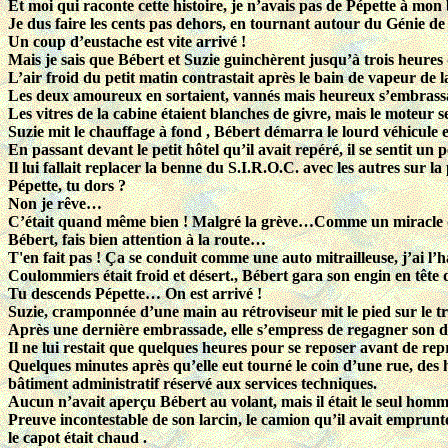
Et moi qui raconte cette histoire, je n’avais pas de Pépette à mon
Je dus faire les cents pas dehors, en tournant autour du Génie de
Un coup d’eustache est vite arrivé !
Mais je sais que Bébert et Suzie guinchèrent jusqu’à trois heure
L’air froid du petit matin contrastait après le bain de vapeur de l
Les deux amoureux en sortaient, vannés mais heureux s’embrassant
Les vitres de la cabine étaient blanches de givre, mais le moteur
Suzie mit le chauffage à fond , Bébert démarra le lourd véhicule 
En passant devant le petit hôtel qu’il avait repéré, il se sentit u
Il lui fallait replacer la benne du S.I.R.O.C. avec les autres sur l
Pépette, tu dors ?
Non je rêve…
C’était quand même bien ! Malgré la grève…Comme un miracle 
Bébert, fais bien attention à la route…
T'en fait pas ! Ça se conduit comme une auto mitrailleuse, j’ai l
Coulommiers était froid et désert., Bébert gara son engin en tête de
Tu descends Pépette… On est arrivé !
Suzie, cramponnée d’une main au rétroviseur mit le pied sur le tr
Après une dernière embrassade, elle s’empress de regagner son d
Il ne lui restait que quelques heures pour se reposer avant de rep
Quelques minutes après qu’elle eut tourné le coin d’une rue, des
bâtiment administratif réservé aux services techniques.
Aucun n’avait aperçu Bébert au volant, mais il était le seul homme 
Preuve incontestable de son larcin, le camion qu’il avait emprunté 
le capot était chaud .