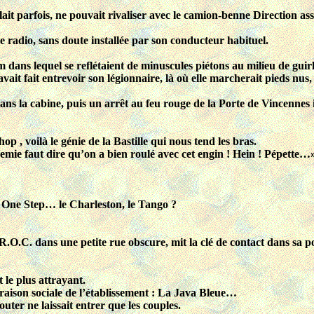
it parfois, ne pouvait rivaliser avec le camion-benne Direction assi
 radio, sans doute installée par son conducteur habituel.
 dans lequel se reflétaient de minuscules piétons au milieu de guir
vait fait entrevoir son légionnaire, là où elle marcherait pieds nus,
ans la cabine, puis un arrêt au feu rouge de la Porte de Vincennes
p , voilà le génie de la Bastille qui nous tend les bras.
mie faut dire qu’on a bien roulé avec cet engin ! Hein ! Pépette…
le One Step… le Charleston, le Tango ?
.O.C. dans une petite rue obscure, mit la clé de contact dans sa p
t le plus attrayant.
a raison sociale de l’établissement : La Java Bleue…
ter ne laissait entrer que les couples.