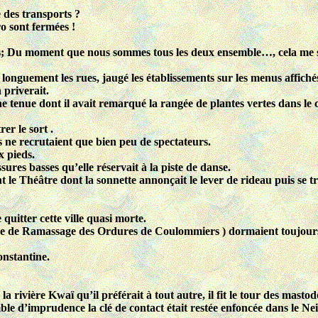
 des transports ?
ro sont fermées !
; Du moment que nous sommes tous les deux ensemble…, cela me s
 longuement les rues, jaugé les établissements sur les menus affichés
 priverait.
nne tenue dont il avait remarqué la rangée de plantes vertes dans le 
er le sort .
 ne recrutaient que bien peu de spectateurs.
x pieds.
sures basses qu’elle réservait à la piste de danse.
le Théâtre dont la sonnette annonçait le lever de rideau puis se t
quitter cette ville quasi morte.
baine de Ramassage des Ordures de Coulommiers ) dormaient toujour
onstantine.
e la rivière Kwaï qu’il préférait à tout autre, il fit le tour des mast
 comble d’imprudence la clé de contact était restée enfoncée dans le