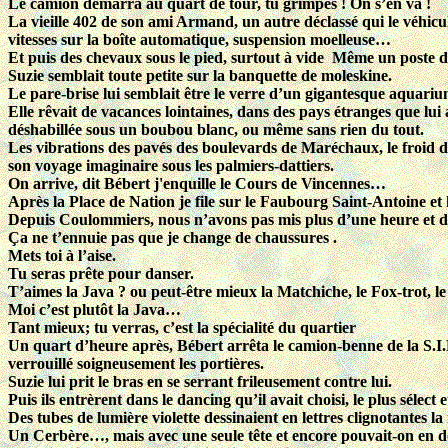
Le camion démarra au quart de tour, tu grimpes ! On s’en va !
La vieille 402 de son ami Armand, un autre déclassé qui le véhicula
vitesses sur la boîte automatique, suspension moelleuse…
Et puis des chevaux sous le pied, surtout à vide Même un poste de
Suzie semblait toute petite sur la banquette de moleskine.
Le pare-brise lui semblait être le verre d’un gigantesque aquarium
Elle rêvait de vacances lointaines, dans des pays étranges que lui a
déshabillée sous un boubou blanc, ou même sans rien du tout.
Les vibrations des pavés des boulevards de Maréchaux, le froid d
son voyage imaginaire sous les palmiers-dattiers.
On arrive, dit Bébert j'enquille le Cours de Vincennes…
Après la Place de Nation je file sur le Faubourg Saint-Antoine et ho
Depuis Coulommiers, nous n’avons pas mis plus d’une heure et de
Ça ne t’ennuie pas que je change de chaussures .
Mets toi à l’aise.
Tu seras prête pour danser.
T’aimes la Java ? ou peut-être mieux la Matchiche, le Fox-trot, 
Moi c’est plutôt la Java…
Tant mieux; tu verras, c’est la spécialité du quartier
Un quart d’heure après, Bébert arrêta le camion-benne de la S.I.R
verrouillé soigneusement les portières.
Suzie lui prit le bras en se serrant frileusement contre lui.
Puis ils entrèrent dans le dancing qu’il avait choisi, le plus sélect e
Des tubes de lumière violette dessinaient en lettres clignotantes l
Un Cerbère…, mais avec une seule tête et encore pouvait-on en dou