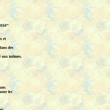
20
10
’’
x et
 dans des
é aux intimes.
une.
sser les
er.