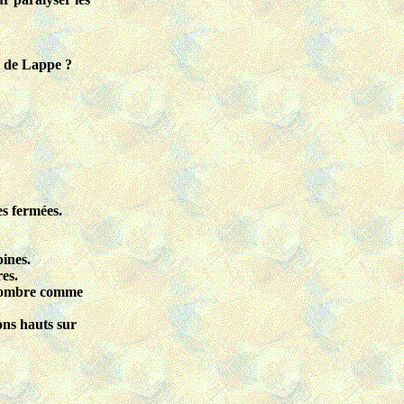
e de Lappe ?
es fermées.
pines.
res.
 l’ombre comme
ons hauts sur