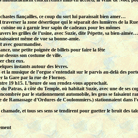
 chastes fiançailles, ce coup du sort lui paraissait bien amer…
l traverser la zone désertique qui le séparait des lumières de la Ru
la cuisine ou à garnir leur sapin de cadeaux pour les mômes
ers les grilles de l’usine, avec Suzie, dite Pépette, sa bien-aimée…
connaissaient même de vue sa bonne-amie.
ait avec gourmandise.
nce, une petite poignée de billets pour faire la fête
ar-dessus son costume de ville.
rer chez eux.
elques instants autour des lèvres.
s et la musique de l’orgue s’entendait sur le parvis au-delà des port
 la Gare par la rue de Flornoy.
ntre 19 h15. L’heure de son rendez-vous approchait.
e du Patras, à côté du Temple, où habitait Suzie, avec une de ses co
encombrée par le stationnement automobile, les gens se faisaient ra
baine de Ramassage d’Ordures de Coulommiers.) stationnaient dans
 chamade, et tous ses sens se tendirent pour guetter le bruit des tal
sement