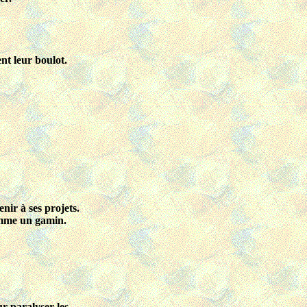
ent leur boulot.
nir à ses projets.
comme un gamin.
r paralyser les