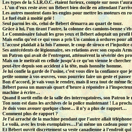
Les types de la S.I.R.O.C. étaient furieux, compte sur nous t’aur
. L’un d’eux reste avec un Bébert bien docile en attendant l’arrivé
Les autres montent dans les engins pour mettre les moteurs en r
Le fuel était à moitié gelé !
Seul parmi les six, celui de Bébert démarra au quart de tour.
Grâce à lui, l’un tirant l’autre, la colonne des camions-benne s’ébr
Le Commissaire faisait les gros yeux et Bébert adoptait un profil 
Mais enfin qu’est ce qui vous a pris Un camion à ordures pour al
L’accusé plaidait à la fois l’amour, le coup de siroco et l’injustice
Ses antécédents de légionnaire, ses relations avec son copain Arm
un Patron qui avait de l’entregent, atténuèrent la sévérité des pro
Mais on le mettrait en cellule jusqu’à ce qu’on vienne le chercher
peut-être depuis son accident à la tête, mais honnête homme.
Je lui confie la garde de l’usine, c’est vous dire la confiance que j
petite somme à vos œuvres, vous pourriez faire un geste et passe
Bon d’accord, je vais vous le rendre, mais il sera tout de même fi
Bébert passa un mauvais quart d’heure à répondre à l’inspecteur 
machine à écrire…
Quand il sortit enfin de la salle des interrogatoires, son Patron 
Ton nom est dans les archives de la police maintenant ! La prochaine
Je dois vous avouer quelque chose… il n’y a plus de rapport…
Comment plus de rapport ?
Je l’ai arraché de la machine pendant que l’autre allait téléphoner
Le voilà, avec les trois exemplaires…J’ai même un cadeau pour
Et Bébert ouvrit discrètement sa veste canadienne à l’endroit qui f