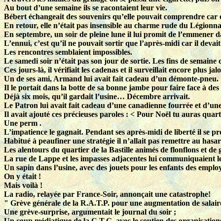
Au bout d’une semaine ils se racontaient leur vie.
Bébert échangeait des souvenirs qu’elle pouvait comprendre car e
En retour, elle n’était pas insensible au charme rude du Légion
En septembre, un soir de pleine lune il lui promit de l’emmener
L’ennui, c’est qu’il ne pouvait sortir que l’après-midi car il devai
Les rencontres semblaient impossibles.
Le samedi soir n’était pas son jour de sortie. Les fins de semaine
Ces jours-là, il vérifiait les cadenas et il surveillait encore plus ja
Un de ses ami, Armand lui avait fait cadeau d’un démonte-pneu.
Il le portait dans la botte de sa bonne jambe pour faire face à de
Déjà six mois, qu’il gardait l’usine… Décembre arrivait.
Le Patron lui avait fait cadeau d’une canadienne fourrée et d’un
Il avait ajouté ces précieuses paroles : < Pour Noël tu auras quar
Une perm .
L’impatience le gagnait. Pendant ses après-midi de liberté il se pro
Habitué à peaufiner une stratégie il n’allait pas remettre au hasa
Les alentours du quartier de la Bastille animés de flonflons et de
La rue de Lappe et les impasses adjacentes lui communiquaient le
Un sapin dans l’usine, avec des jouets pour les enfants des employ
On y était !
Mais voilà !
La radio, relayée par France-Soir, annonçait une catastrophe!
" Grève générale de la R.A.T.P. pour une augmentation de salai
Une grève-surprise, argumentait le journal du soir ;
Un coup médiatique de la C.T.G. avec le soutien des organisations