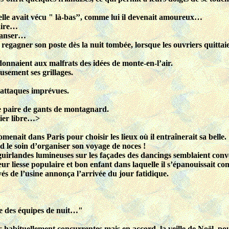
lle avait vécu " là-bas’’, comme lui il devenait amoureux…
naire…
 danser…
t regagner son poste dès la nuit tombée, lorsque les ouvriers quittai
 donnaient aux malfrats des idées de monte-en-l’air.
lousement ses grillages.
s attaques imprévues.
e paire de gants de montagnard.
tier libre…>
menait dans Paris pour choisir les lieux où il entraînerait sa belle.
rd le soin d’organiser son voyage de noces !
 guirlandes lumineuses sur les façades des dancings semblaient conve
ur liesse populaire et bon enfant dans laquelle il s’épanouissait 
és de l’usine annonça l’arrivée du jour fatidique.
re des équipes de nuit…"
 habituellement concurrentes mais en accord, la veille de Noël, pou