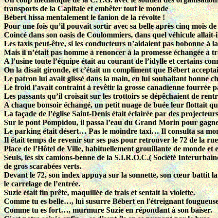
transports de la Capitale et embêter tout le monde
Bébert hissa mentalement le fanion de la révolte !
Pour une fois qu’il pouvait sortir avec sa belle après cinq mois de
Coincé dans son oasis de Coulommiers, dans quel véhicule allait-i
Les taxis peut-être, si les conducteurs n’aidaient pas bobonne à 
Mais il n’était pas homme à renoncer à la promesse échangée à trav
A l’usine toute l’équipe était au courant de l’idylle et certains 
On la disait gironde, et c’était un compliment que Bébert accept
Le patron lui avait glissé dans la main, en lui souhaitant bonne cha
Le froid l’avait contraint à revêtir la grosse canadienne fourrée p
Les passants qu’il croisait sur les trottoirs se dépêchaient de rent
A chaque bonsoir échangé, un petit nuage de buée leur flottait qu
La façade de l’église Saint-Denis était éclairée par des projecteur
Sur le pont Pompidou, il passa l’eau du Grand Morin pour gagner
Le parking était désert… Pas le moindre taxi… Il consulta sa mo
Il était temps de revenir sur ses pas pour retrouver le 72 de la ru
Place de l’Hôtel de Ville, habituellement grouillante de monde et 
Seuls, les six camions-benne de la S.I.R.O.C.( Société Interur
de gros scarabées verts.
Devant le 72, son index appuya sur la sonnette, son cœur battit la
le carrelage de l’entrée.
Suzie était fin prête, maquillée de frais et sentait la violette.
Comme tu es belle…, lui susurre Bébert en l'étreignant fougueu
Comme tu es fort…, murmure Suzie en répondant à son baiser.