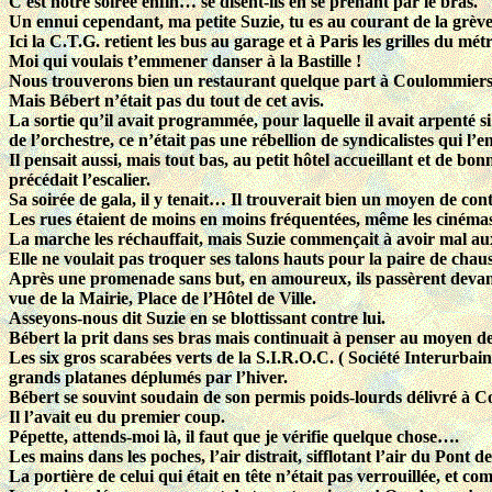
C'est notre soirée enfin… se disent-ils en se prenant par le bras.
Un ennui cependant, ma petite Suzie, tu es au courant de la grève
Ici la C.T.G. retient les bus au garage et à Paris les grilles du mét
Moi qui voulais t’emmener danser à la Bastille !
Nous trouverons bien un restaurant quelque part à Coulommiers
Mais Bébert n’était pas du tout de cet avis.
La sortie qu’il avait programmée, pour laquelle il avait arpenté si
de l’orchestre, ce n’était pas une rébellion de syndicalistes qui l’en
Il pensait aussi, mais tout bas, au petit hôtel accueillant et de bo
précédait l’escalier.
Sa soirée de gala, il y tenait… Il trouverait bien un moyen de contr
Les rues étaient de moins en moins fréquentées, même les cinémas
La marche les réchauffait, mais Suzie commençait à avoir mal au
Elle ne voulait pas troquer ses talons hauts pour la paire de chaus
Après une promenade sans but, en amoureux, ils passèrent devant 
vue de la Mairie, Place de l’Hôtel de Ville.
Asseyons-nous dit Suzie en se blottissant contre lui.
Bébert la prit dans ses bras mais continuait à penser au moyen de 
Les six gros scarabées verts de la S.I.R.O.C. ( Société Interur
grands platanes déplumés par l’hiver.
Bébert se souvint soudain de son permis poids-lourds délivré à C
Il l’avait eu du premier coup.
Pépette, attends-moi là, il faut que je vérifie quelque chose….
Les mains dans les poches, l’air distrait, sifflotant l’air du Pont d
La portière de celui qui était en tête n’était pas verrouillée, et