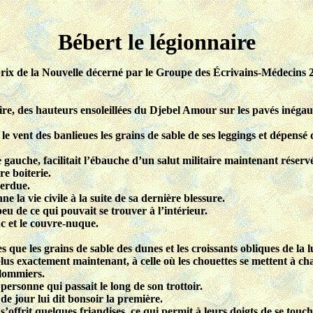
Bébert le légionnaire
rix de la Nouvelle
décerné par
le
Groupe des Écrivains-Médecins
naire, des hauteurs ensoleillées du Djebel Amour sur les pavés inégau
 le vent des banlieues les grains de sable de ses leggings et dépensé
e gauche, facilitait l’ébauche d’un salut militaire maintenant réserv
e boiterie.
perdue.
 la vie civile à la suite de sa dernière blessure.
u de ce qui pouvait se trouver à l’intérieur.
c et le couvre-nuque.
es que les grains de sable des dunes et les croissants obliques de la l
plus exactement maintenant, à celle où les chouettes se mettent à cha
ulommiers.
ersonne qui passait le long de son trottoir.
e de jour lui dit bonsoir la première.
s’offrit quelques friandises, ce qui permit à leurs doigts de se touch