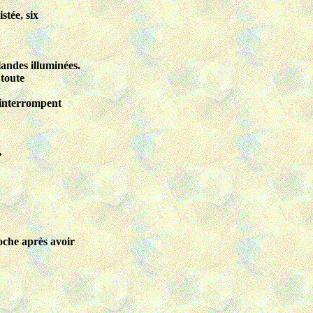
stée, six
landes illuminées.
 toute
 interrompent
»
oche après avoir