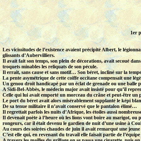
1
er
p
Les vicissitudes de l’existence avaient précipité Albert, le légion
glissants d’Aubervilliers.
Il avait fait son temps, son plein de décorations, avait secoué dans
troquets minables les reliquats de son pécule.
Il errait, sans cause et sans motif… Son béret, incliné sur la temp
La pente asymétrique de cette coiffe occitane compensait une légèr
Un genou droit handicapé par un éclat de grenade ou une balle 
A Sidi-Bel-Abbès, le médecin major avait insisté pour qu’il reprenne
Celle qui lui avait emporté un morceau du crâne et peut-être un pe
Le port du béret avait alors misérablement supplanté le képi blan
De sa tenue militaire il n’avait conservé que le pantalon élimé…
Il regrettait parfois les nuits d’Afrique, les étoiles aussi nombreus
Il devenait poète à l’heure où les lions vont boire au marigot, ou 
rongeurs, car il était devenu le gardien de nuit d’une usine à Co
Au cours des soirées chaudes de juin il avait remarqué une jeune p
C’est elle qui, en revenant du travail elle faisait partie de l’équip
A travers les mailles du grillage on se passa une cigarette, puis on 