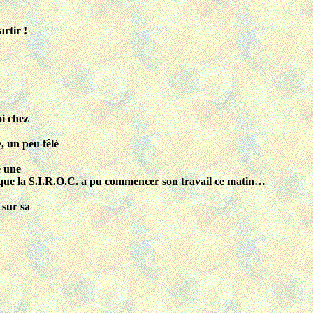
rtir !
oi chez
, un peu fêlé
e une
i que la S.I.R.O.C. a pu commencer son travail ce matin…
 sur sa