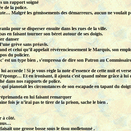
as un rapport soigné
e de la police.
oute… Malgré les gémissements des démarreurs, aucun ne voulait pa
anla pour se disperser ensuite dans les rues de la ville.
bas en faisant tourner son béret autour de ses doigts.
ler danser
 d’une grève sans préavis.
and et celui qu’il appelait révérencieusement le Marquis, son empl
pos du policier.
 c' est un type bien , s’empressa de dire son Patron au Commissaire
e lui accorde ! Si je vous règle la note d’essence de cette nuit et vers
r l’éponge… Et en ironisant, il ajouta c'est quand même grâce à lu
ché dans nos rapports de police.
qui pianotait les circonstances de son escapade en tapant du doigt
le réprimanda en lui faisant remarquer
 fois je n’irai pas te tirer de la prison, sache le bien .
 à côté.
 vous…
aisait une grosse bosse sous le tissu molletonné .