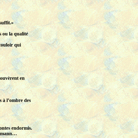
uffit.»
 ou la qualité
couloir qui
rouvèrent en
s à l’ombre des
odontes endormis.
 Neimann…