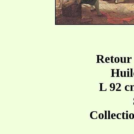
Retour
Huil
L 92 c
Collecti