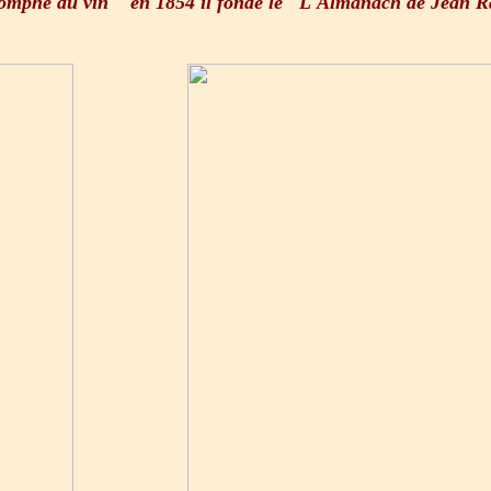
Triomphe du vin " en 1854 il fonde le "L'Almanach de Jean R