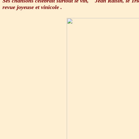
Ses chansons célébrait surtout le vin, " Jean Raisin, le 
revue joyeuse et vinicole .