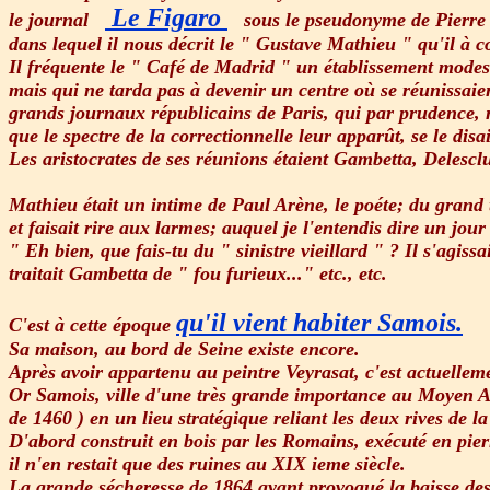
Le Figaro
le journal
sous le pseudonyme de Pierre Qu
dans lequel il nous décrit le " Gustave Mathieu " qu'il à 
Il fréquente le " Café de Madrid " un établissement modes
mais qui ne tarda pas à devenir un centre où se réunissaien
grands journaux républicains de Paris, qui par prudence, n
que le spectre de la correctionnelle leur apparût, se le disa
Les aristocrates de ses réunions étaient Gambetta, Delescluz
Mathieu était un intime de Paul Arène, le poéte; du grand 
et faisait rire aux larmes; auquel je l'entendis dire un jou
" Eh bien, que fais-tu du " sinistre vieillard " ? Il s'agissa
traitait Gambetta de " fou furieux..." etc., etc.
qu'il vient habiter Samois.
C'est à cette époque
Sa maison, au bord de Seine existe encore.
Après avoir appartenu au peintre Veyrasat, c'est actuellem
Or Samois, ville d'une très grande importance au Moyen Age
de 1460 ) en un lieu stratégique reliant les deux rives de la
D'abord construit en bois par les Romains, exécuté en pier
il n'en restait que des ruines au XIX ieme siècle.
La grande sécheresse de 1864 ayant provoqué la baisse des 