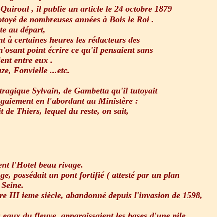
iroul , il publie un article le 24 octobre 1879
cotoyé de nombreuses années à Bois le Roi .
te au départ,
t à certaines heures les rédacteurs des
'osant point écrire ce qu'il pensaient sans
ient entre eux .
e, Fonvielle ...etc.
tragique Sylvain, de Gambetta qu'il tutoyait
r gaiement en l'abordant au Ministère :
it de Thiers, lequel du reste, on sait,
ent l'Hotel beau rivage.
, possédait un pont fortifié ( attesté par un plan
 Seine.
re III ieme siècle, abandonné depuis l'invasion de 1598,
eaux du fleuve, apparaissaient les bases d'une pile