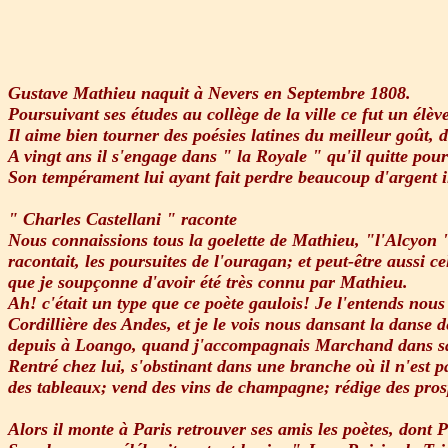
Gustave Mathieu naquit à Nevers en Septembre 1808.
Poursuivant ses études au collège de la ville ce fut un élè
Il aime bien tourner des poésies latines du meilleur goût, d
A vingt ans il s'engage dans " la Royale " qu'il quitte po
Son tempérament lui ayant fait perdre beaucoup d'argent il
" Charles Castellani " raconte
Nous connaissions tous la goelette de Mathieu, "l'Alcyon "
racontait, les poursuites de l'ouragan; et peut-être aussi c
que je soupçonne d'avoir été très connu par Mathieu.
Ah! c'était un type que ce poète gaulois! Je l'entends nous
Cordillière des Andes, et je le vois nous dansant la danse 
depuis à Loango, quand j'accompagnais Marchand dans sa
Rentré chez lui, s'obstinant dans une branche où il n'est p
des tableaux; vend des vins de champagne; rédige des pros
Alors il monte à Paris retrouver ses amis les poètes, dont